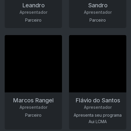
Leandro
Sandro
Apresentador
Apresentador
Parceiro
Parceiro
Marcos Rangel
Flávio do Santos
Apresentador
Apresentador
Parceiro
Apresenta seu programa
Aui LCMA